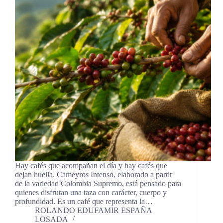
Hay cafés que acompañan el día y hay cafés que
dejan huella. Cameyros Intenso, elaborado a partir
de la variedad Colombia Supremo, está pensado para
quienes disfrutan una taza con carácter, cuerpo y
profundidad. Es un café que representa la…
ROLANDO EDUFAMIR ESPAÑA
LOSADA