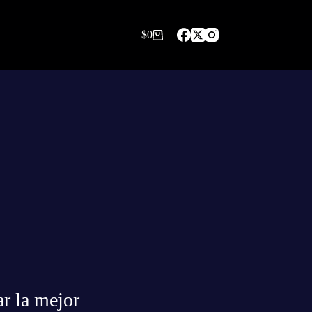
$
0
Carro
de
compra
ar la mejor