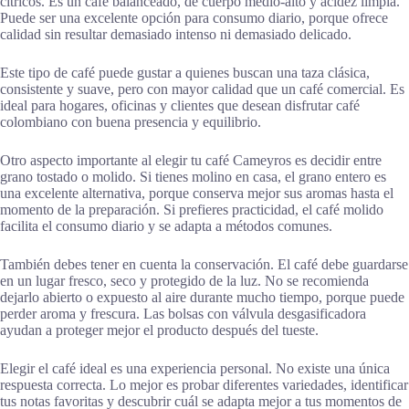
cítricos. Es un café balanceado, de cuerpo medio-alto y acidez limpia.
Puede ser una excelente opción para consumo diario, porque ofrece
calidad sin resultar demasiado intenso ni demasiado delicado.
Este tipo de café puede gustar a quienes buscan una taza clásica,
consistente y suave, pero con mayor calidad que un café comercial. Es
ideal para hogares, oficinas y clientes que desean disfrutar café
colombiano con buena presencia y equilibrio.
Otro aspecto importante al elegir tu café Cameyros es decidir entre
grano tostado o molido. Si tienes molino en casa, el grano entero es
una excelente alternativa, porque conserva mejor sus aromas hasta el
momento de la preparación. Si prefieres practicidad, el café molido
facilita el consumo diario y se adapta a métodos comunes.
También debes tener en cuenta la conservación. El café debe guardarse
en un lugar fresco, seco y protegido de la luz. No se recomienda
dejarlo abierto o expuesto al aire durante mucho tiempo, porque puede
perder aroma y frescura. Las bolsas con válvula desgasificadora
ayudan a proteger mejor el producto después del tueste.
Elegir el café ideal es una experiencia personal. No existe una única
respuesta correcta. Lo mejor es probar diferentes variedades, identificar
tus notas favoritas y descubrir cuál se adapta mejor a tus momentos de