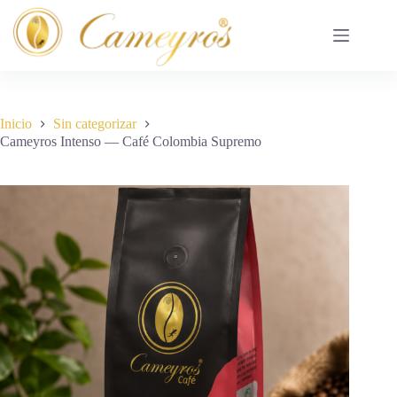
Saltar
al
contenido
Inicio
Sin categorizar
Cameyros Intenso — Café Colombia Supremo