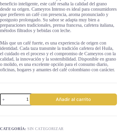
beneficio inteligente, este café resalta la calidad del grano
desde su origen. Cameyros Intenso es ideal para consumidores
que prefieren un café con presencia, aroma pronunciado y
postgusto prolongado. Su sabor se adapta muy bien a
preparaciones tradicionales, prensa francesa, cafetera italiana,
métodos filtrados y bebidas con leche.
Más que un café fuerte, es una experiencia de origen con
identidad. Cada taza transmite la tradición cafetera del Huila,
el cuidado en el proceso y el compromiso de Cameyros con la
calidad, la innovación y la sostenibilidad. Disponible en grano
o molido, es una excelente opción para el consumo diario,
oficinas, hogares y amantes del café colombiano con carácter.
Cameyros
Añadir al carrito
Intenso
—
Café
Colombia
Supremo
cantidad
CATEGORÍA:
SIN CATEGORIZAR