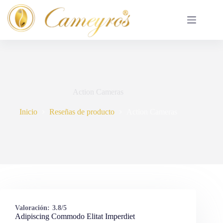
Saltar
al
contenido
Action Cameras
Inicio
Reseñas de producto
Action Cameras
Valoración:
3.8/5
Adipiscing Commodo Elitat Imperdiet